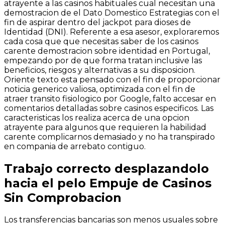
atrayente a las casinos habituales cual necesitan una
demostracion de el Dato Domestico Estrategias con el
fin de aspirar dentro del jackpot para dioses de
Identidad (DNI). Referente a esa asesor, exploraremos
cada cosa que que necesitas saber de los casinos
carente demostracion sobre identidad en Portugal,
empezando por de que forma tratan inclusive las
beneficios, riesgos y alternativas a su disposicion.
Oriente texto esta pensado con el fin de proporcionar
noticia generico valiosa, optimizada con el fin de
atraer transito fisiologico por Google, falto accesar en
comentarios detalladas sobre casinos especificos. Las
caracteristicas los realiza acerca de una opcion
atrayente para algunos que requieren la habilidad
carente complicarnos demasiado y no ha transpirado
en compania de arrebato contiguo.
Trabajo correcto desplazandolo
hacia el pelo Empuje de Casinos
Sin Comprobacion
Los transferencias bancarias son menos usuales sobre