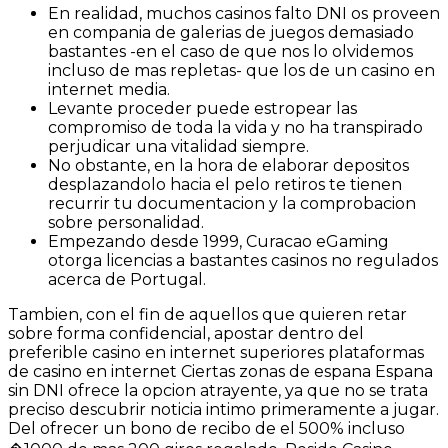
En realidad, muchos casinos falto DNI os proveen
en compania de galerias de juegos demasiado
bastantes -en el caso de que nos lo olvidemos
incluso de mas repletas- que los de un casino en
internet media.
Levante proceder puede estropear las
compromiso de toda la vida y no ha transpirado
perjudicar una vitalidad siempre.
No obstante, en la hora de elaborar depositos
desplazandolo hacia el pelo retiros te tienen
recurrir tu documentacion y la comprobacion
sobre personalidad.
Empezando desde 1999, Curacao eGaming
otorga licencias a bastantes casinos no regulados
acerca de Portugal.
Tambien, con el fin de aquellos que quieren retar
sobre forma confidencial, apostar dentro del
preferible casino en internet superiores plataformas
de casino en internet Ciertas zonas de espana Espana
sin DNI ofrece la opcion atrayente, ya que no se trata
preciso descubrir noticia intimo primeramente a jugar.
Del ofrecer un bono de recibo de el 500% incluso