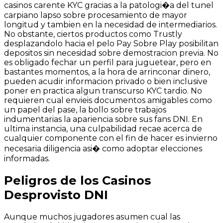
casinos carente KYC gracias a la patologi�a del tunel
carpiano lapso sobre procesamiento de mayor
longitud y tambien en la necesidad de intermediarios.
No obstante, ciertos productos como Trustly
desplazandolo hacia el pelo Pay Sobre Play posibilitan
depositos sin necesidad sobre demostracion previa. No
es obligado fechar un perfil para juguetear, pero en
bastantes momentos, a la hora de arrinconar dinero,
pueden acudir informacion privado o bien inclusive
poner en practica algun transcurso KYC tardio. No
requieren cual envieis documentos amigables como
un papel del pase, la bollo sobre trabajos
indumentarias la apariencia sobre sus fans DNI. En
ultima instancia, una culpabilidad recae acerca de
cualquier componente con el fin de hacer es invierno
necesaria diligencia asi� como adoptar elecciones
informadas.
Peligros de los Casinos
Desprovisto DNI
Aunque muchos jugadores asumen cual las