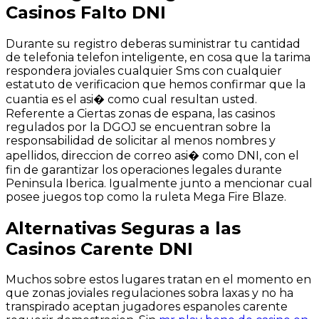
Casinos Falto DNI
Durante su registro deberas suministrar tu cantidad
de telefonia telefon inteligente, en cosa que la tarima
respondera joviales cualquier Sms con cualquier
estatuto de verificacion que hemos confirmar que la
cuantia es el asi� como cual resultan usted.
Referente a Ciertas zonas de espana, las casinos
regulados por la DGOJ se encuentran sobre la
responsabilidad de solicitar al menos nombres y
apellidos, direccion de correo asi� como DNI, con el
fin de garantizar los operaciones legales durante
Peninsula Iberica. Igualmente junto a mencionar cual
posee juegos top como la ruleta Mega Fire Blaze.
Alternativas Seguras a las
Casinos Carente DNI
Muchos sobre estos lugares tratan en el momento en
que zonas joviales regulaciones sobra laxas y no ha
transpirado aceptan jugadores espanoles carente