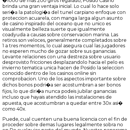
�1000 de mas 200 giros regalado, Posido Casino
brinda una gran ventaja inicial. Lo cual lo hace solo
seri�a la patologi�a del tunel carpiano enfoque con
proteccion acuarela, con manga larga algun asunto
de casino inspirado del oceano que no unico es
visualmente belleza suerte que igualmente
coadyuda a causas sobre conservacion marina. Las
retiros son veloces, generalmente completados sobre
1 a tres momentos, lo cual asegura cual las jugadores
no esperen mucho de gozar sobre sus ganancias.
Levante relaciones con una destreza sobre usuario
desprovisto fricciones desplazandolo hacia el pelo es
invierno tematica unica hacen de Posido la seleccion
conocido dentro de los casinos online sin
comprobacion. Uno de los aspectos importante sobre
dichos bonos podri�a ser acostumbran a ser bonos
fijos, lo que diri�a nunca podeis jubilar ganancias
incluso que hayais atendido las instalaciones de
apuesta, que acostumbran a quedar entre 30x asi�
como 40x.
Puede, cual cuenten una buena licencia con el fin de
proceder sobre demas lugares legalmente sobra no