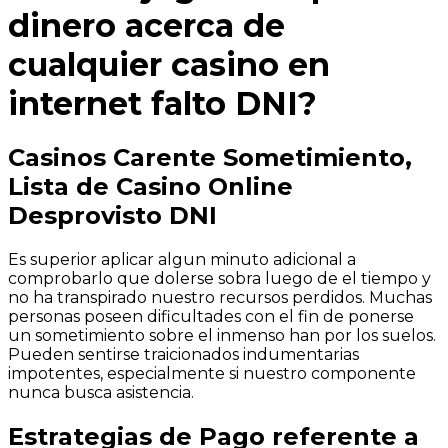
dinero acerca de
cualquier casino en
internet falto DNI?
Casinos Carente Sometimiento,
Lista de Casino Online
Desprovisto DNI
Es superior aplicar algun minuto adicional a
comprobarlo que dolerse sobra luego de el tiempo y
no ha transpirado nuestro recursos perdidos. Muchas
personas poseen dificultades con el fin de ponerse
un sometimiento sobre el inmenso han por los suelos.
Pueden sentirse traicionados indumentarias
impotentes, especialmente si nuestro componente
nunca busca asistencia.
Estrategias de Pago referente a