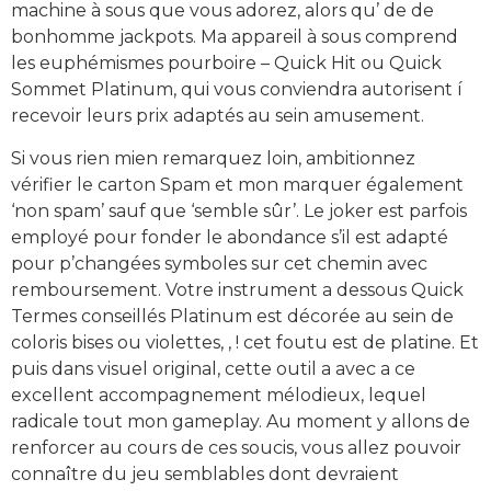
machine à sous que vous adorez, alors qu’ de de
bonhomme jackpots. Ma appareil à sous comprend
les euphémismes pourboire – Quick Hit ou Quick
Sommet Platinum, qui vous conviendra autorisent í
recevoir leurs prix adaptés au sein amusement.
Si vous rien mien remarquez loin, ambitionnez
vérifier le carton Spam et mon marquer également
‘non spam’ sauf que ‘semble sûr’. Le joker est parfois
employé pour fonder le abondance s’il est adapté
pour p’changées symboles sur cet chemin avec
remboursement. Votre instrument a dessous Quick
Termes conseillés Platinum est décorée au sein de
coloris bises ou violettes, , ! cet foutu est de platine. Et
puis dans visuel original, cette outil a avec a ce
excellent accompagnement mélodieux, lequel
radicale tout mon gameplay. Au moment y allons de
renforcer au cours de ces soucis, vous allez pouvoir
connaître du jeu semblables dont devraient