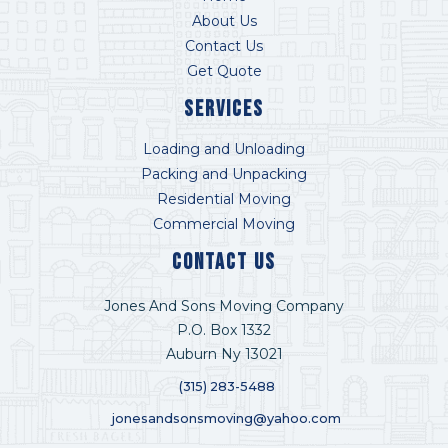
About Us
Contact Us
Get Quote
Services
Loading and Unloading
Packing and Unpacking
Residential Moving
Commercial Moving
Contact US
Jones And Sons Moving Company
P.O. Box 1332
Auburn Ny 13021
(315) 283-5488
jonesandsonsmoving@yahoo.com