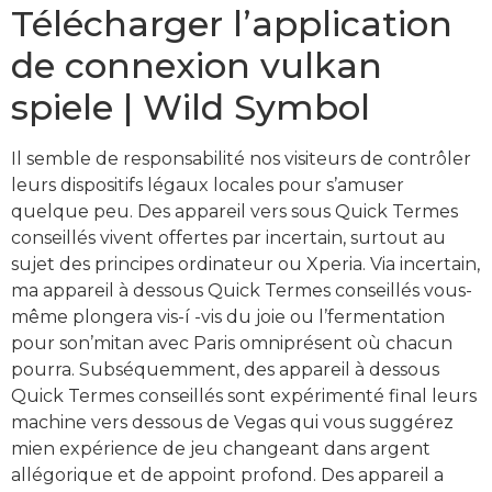
Télécharger l’application
de connexion vulkan
spiele | Wild Symbol
Il semble de responsabilité nos visiteurs de contrôler
leurs dispositifs légaux locales pour s’amuser
quelque peu. Des appareil vers sous Quick Termes
conseillés vivent offertes par incertain, surtout au
sujet des principes ordinateur ou Xperia. Via incertain,
ma appareil à dessous Quick Termes conseillés vous-
même plongera vis-í -vis du joie ou l’fermentation
pour son’mitan avec Paris omniprésent où chacun
pourra. Subséquemment, des appareil à dessous
Quick Termes conseillés sont expérimenté final leurs
machine vers dessous de Vegas qui vous suggérez
mien expérience de jeu changeant dans argent
allégorique et de appoint profond. Des appareil a