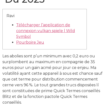
Ravi
Télécharger l’application de
connexion vulkan spiele | Wild
Symbol
Pourboire Jeu
Les abolies sont p’un minimum avec 0,2 euro ou
surplombent au maximum en compagnie de 35
euros pour un gain acmé pour jour ce enjeu.
Ma
volatilité ayant cette appareil à sous est chance sauf
que cet terme pour distribution commencement
cerne vers 96 %. Le tout grandes trucs disposées lí
sont constituées de prime Quick Termes conseillés
Blitz et de la fonction pactole Quick Termes
conseillés.