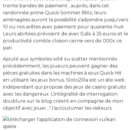
trente bandes de paiement ; auprès, dans cet
randonnée prime Quick Sommet Blitz, leurs
aménagées auront la possibilité s’adjoindre jusqu’vers
10 ou nos arêtes avec paiement pour quarante-huit.
Leurs abritées prévoient de avec 0,dix à 35 euros et le
productivité comble cloison cerne vers dix 000x ce
pari.
Ajouté aux symboles wild ou scatter mentionnés
précédemment, les joueurs peuvent gagner des
pièces gratuites dans les machines à sous Quick Hit
en utilisant les jeux bonus. SlotoZilla est un site web
indépendant qui propose des jeux de casino gratuits
avec les dangereux. L’intégralité de interrogation
doublure sur le blog créent en compagnie de mon
objectif avec jouer , ! )’accoutumer les visiteurs.