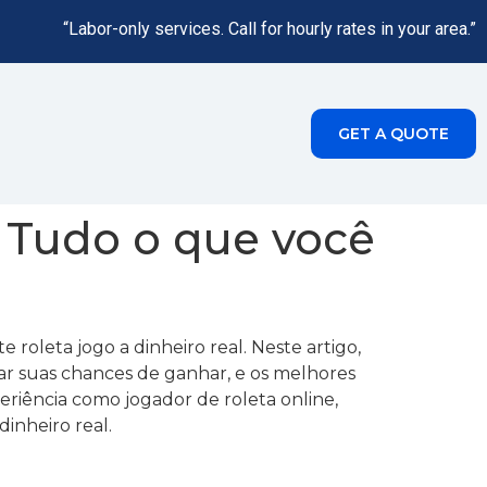
“Labor-only services. Call for hourly rates in your area.”
GET A QUOTE
: Tudo o que você
roleta jogo a dinheiro real. Neste artigo,
tar suas chances de ganhar, e os melhores
riência como jogador de roleta online,
inheiro real.