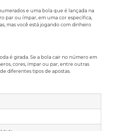
s numerados e uma bola que é lançada na
ro par ou ímpar, em uma cor específica,
smas, mas você está jogando com dinheiro
 roda é girada. Se a bola cair no número em
ros, cores, ímpar ou par, entre outras
de diferentes tipos de apostas.