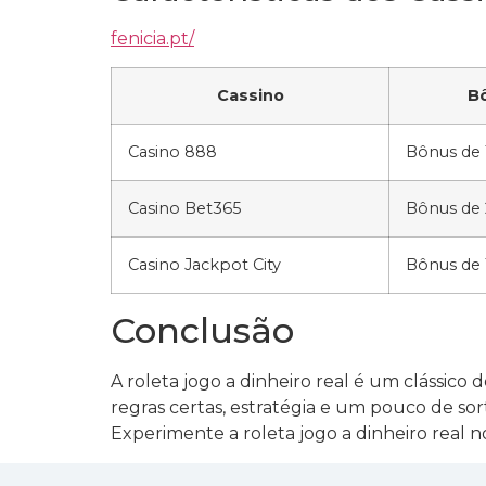
fenicia.pt/
Cassino
B
Casino 888
Bônus de 
Casino Bet365
Bônus de
Casino Jackpot City
Bônus de 
Conclusão
A roleta jogo a dinheiro real é um clássic
regras certas, estratégia e um pouco de so
Experimente a roleta jogo a dinheiro real 