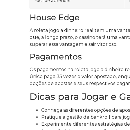
Fácil de aprender
House Edge
A roleta jogo a dinheiro real tem uma vanta
que, a longo prazo, o cassino terá uma van
superar essa vantagem e sair vitorioso.
Pagamentos
Os pagamentos na roleta jogo a dinheiro 
único paga 35 vezes o valor apostado, enq
opções de apostas e seus respectivos paga
Dicas para Jogar e G
Conheça as diferentes opções de apos
Pratique a gestão de bankroll para jo
Experimente diferentes estratégias de