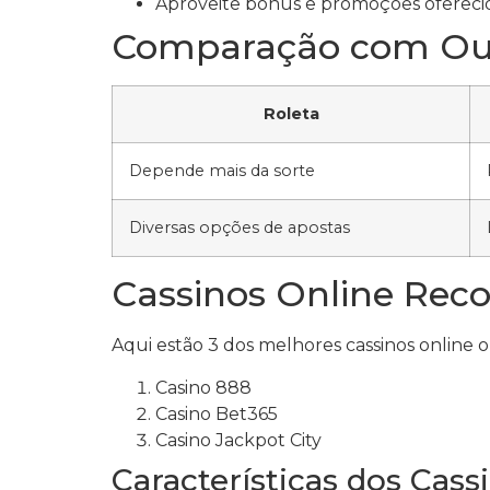
Aproveite bônus e promoções oferecid
Comparação com Out
Roleta
Depende mais da sorte
Diversas opções de apostas
Cassinos Online Re
Aqui estão 3 dos melhores cassinos online o
Casino 888
Casino Bet365
Casino Jackpot City
Características dos Cass