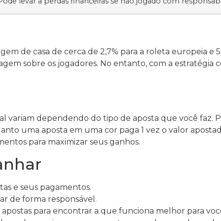
Pode levar a perdas financeiras se não jogado com responsabi
gem de casa de cerca de 2,7% para a roleta europeia e 5,2
tagem sobre os jogadores. No entanto, com a estratégia c
real variam dependendo do tipo de aposta que você fa
uanto uma aposta em uma cor paga 1 vez o valor apostad
mentos para maximizar seus ganhos.
anhar
tas e seus pagamentos.
gar de forma responsável.
 apostas para encontrar a que funciona melhor para voc