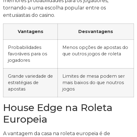
melhores probabilidades para os jogadores,
tornando-a uma escolha popular entre os
entusiastas do casino.
Vantagens
Desvantagens
Probabilidades
Menos opções de apostas do
favoráveis para os
que outros jogos de roleta
jogadores
Grande variedade de
Limites de mesa podem ser
estratégias de
mais baixos do que noutros
apostas
jogos
House Edge na Roleta
Europeia
A vantagem da casa na roleta europeia é de