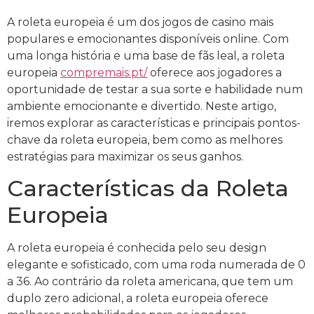
A roleta europeia é um dos jogos de casino mais
populares e emocionantes disponíveis online. Com
uma longa história e uma base de fãs leal, a roleta
europeia
compremais.pt/
oferece aos jogadores a
oportunidade de testar a sua sorte e habilidade num
ambiente emocionante e divertido. Neste artigo,
iremos explorar
as características e principais pontos-
chave da roleta europeia, bem como as melhores
estratégias para maximizar os seus ganhos.
Características da Roleta
Europeia
A roleta europeia é conhecida pelo seu design
elegante e sofisticado, com uma roda numerada de 0
a 36. Ao contrário da roleta americana, que tem um
duplo zero adicional, a roleta europeia oferece