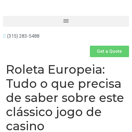
(315) 283-5488
Get a Quote
Roleta Europeia:
Tudo o que precisa
de saber sobre este
clássico jogo de
casino