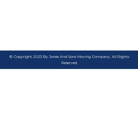
© Copyright 2023 By Jones And Sons Moving Company. All Rights
Reserved