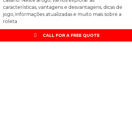
cassino. Neste artigo, vamos explorar as
características, vantagens e desvantagens, dicas de
jogo, informações atualizadas e muito mais sobre a
roleta
CALL FOR A FREE QUOTE