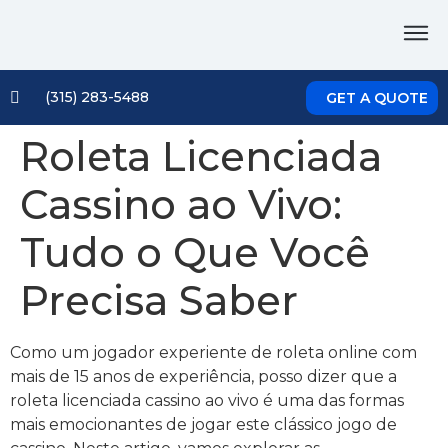
(315) 283-5488
GET A QUOTE
Roleta Licenciada
Cassino ao Vivo:
Tudo o Que Você
Precisa Saber
Como um jogador experiente de roleta online com
mais de 15 anos de experiência, posso dizer que a
roleta licenciada cassino ao vivo é uma das formas
mais emocionantes de jogar este clássico jogo de