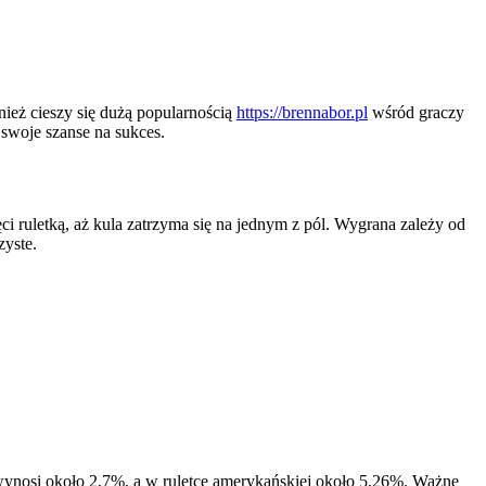
wnież cieszy się dużą popularnością
https://brennabor.pl
wśród graczy
 swoje szanse na sukces.
ęci ruletką, aż kula zatrzyma się na jednym z pól. Wygrana zależy od
zyste.
wynosi około 2,7%, a w ruletce amerykańskiej około 5,26%. Ważne