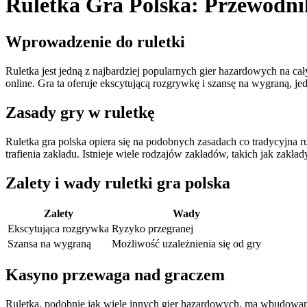
Ruletka Gra Polska: Przewodni
Wprowadzenie do ruletki
Ruletka jest jedną z najbardziej popularnych gier hazardowych na cał
online. Gra ta oferuje ekscytującą rozgrywkę i szansę na wygraną, j
Zasady gry w ruletkę
Ruletka gra polska opiera się na podobnych zasadach co tradycyjna ru
trafienia zakładu. Istnieje wiele rodzajów zakładów, takich jak zakład
Zalety i wady ruletki gra polska
Zalety
Wady
Ekscytująca rozgrywka
Ryzyko przegranej
Szansa na wygraną
Możliwość uzależnienia się od gry
Kasyno przewaga nad graczem
Ruletka, podobnie jak wiele innych gier hazardowych, ma wbudowan