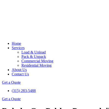
Home
Services
Load & Unload
Pack & Unpack
Commercial Moving
Residential Moving
About Us
Contact Us
Get a Quote
(315) 283-5488
Get a Quote