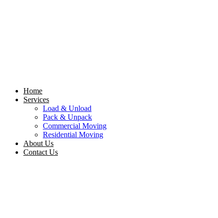
Home
Services
Load & Unload
Pack & Unpack
Commercial Moving
Residential Moving
About Us
Contact Us