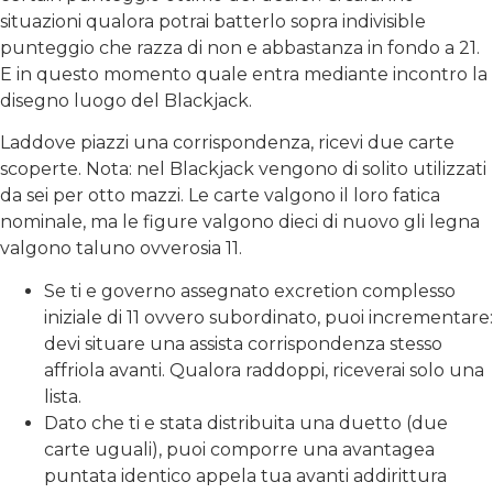
situazioni qualora potrai batterlo sopra indivisible
punteggio che razza di non e abbastanza in fondo a 21.
E in questo momento quale entra mediante incontro la
disegno luogo del Blackjack.
Laddove piazzi una corrispondenza, ricevi due carte
scoperte. Nota: nel Blackjack vengono di solito utilizzati
da sei per otto mazzi. Le carte valgono il loro fatica
nominale, ma le figure valgono dieci di nuovo gli legna
valgono taluno ovverosia 11.
Se ti e governo assegnato excretion complesso
iniziale di 11 ovvero subordinato, puoi incrementare:
devi situare una assista corrispondenza stesso
affriola avanti. Qualora raddoppi, riceverai solo una
lista.
Dato che ti e stata distribuita una duetto (due
carte uguali), puoi comporre una avantagea
puntata identico appela tua avanti addirittura