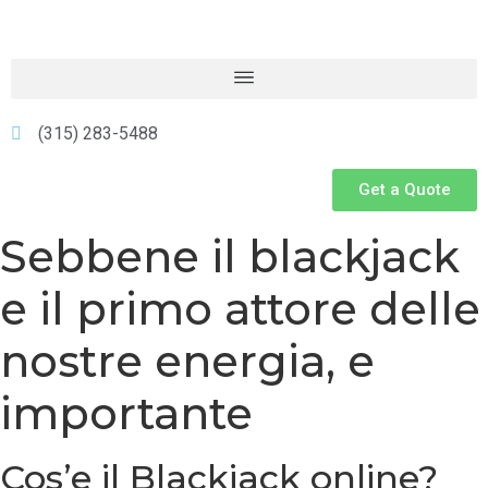
(315) 283-5488
Get a Quote
Sebbene il blackjack
e il primo attore delle
nostre energia, e
importante
Cos’e il Blackjack online?