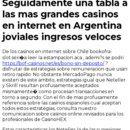
Seguidamente una tabla a
las mas grandes casinos
en internet en Argentina
joviales ingresos veloces
De los casinos en internet sobre Chile bookofra-
slot.seri�a leer la estampacion aca , ademi?s se podri
https://bof-casinos.net/es/bono-sin-deposito/
?
disfrutar de estrategias sobre remuneracion que usan
retiro rapido. No obstante MercadoPago nunca
existen de este ambito, estrategias igual que Neteller
y Skrill resultan profusamente aceptados
mismamente� como procesan transacciones en
torno a segundo. Con el fin de mas profusamente
referencia sobre las casinos espanoles cual aceptan
todos estos estrategias, consulta nuestro
comunicacion sobre casinos online revisados para los
profesionales de CasinoHEX.
Estas caracteristicas los Neteller la de las superiores