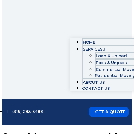
HOME
SERVICES
Load & Unload
Pack & Unpack
Commercial Movi
Residential Movin
ABOUT US
CONTACT US
(315) 283-5488
GET A QUOTE