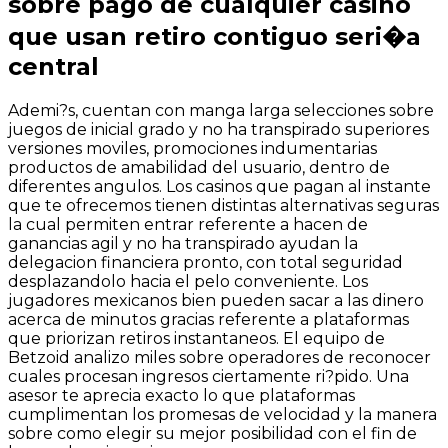
sobre pago de cualquier casino
que usan retiro contiguo seri�a
central
Ademi?s, cuentan con manga larga selecciones sobre
juegos de inicial grado y no ha transpirado superiores
versiones moviles, promociones indumentarias
productos de amabilidad del usuario, dentro de
diferentes angulos. Los casinos que pagan al instante
que te ofrecemos tienen distintas alternativas seguras
la cual permiten entrar referente a hacen de
ganancias agil y no ha transpirado ayudan la
delegacion financiera pronto, con total seguridad
desplazandolo hacia el pelo conveniente. Los
jugadores mexicanos bien pueden sacar a las dinero
acerca de minutos gracias referente a plataformas
que priorizan retiros instantaneos. El equipo de
Betzoid analizo miles sobre operadores de reconocer
cuales procesan ingresos ciertamente ri?pido. Una
asesor te aprecia exacto lo que plataformas
cumplimentan los promesas de velocidad y la manera
sobre como elegir su mejor posibilidad con el fin de