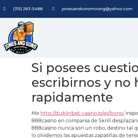
(315) 283-5488
jonesandsonsmoving@yahoo.com
Si posees cuesti
escribirnos y no 
rapidamente
Me
http://dublinbet-casino.io/es/bono/
inspi
888casino en compania de Skrill desplazand
888casino nunca son un robo, destino tal 
lo olvidemos las apuestas zapatillas de ten