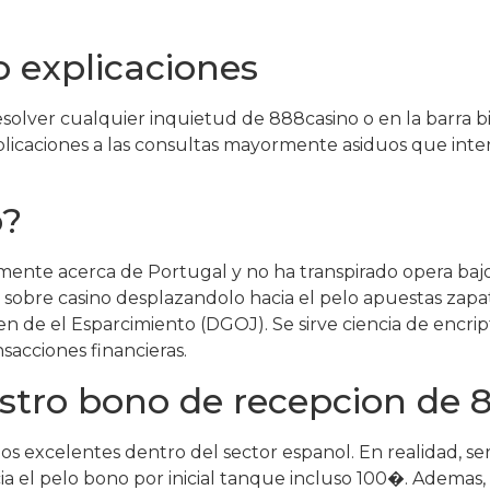
 explicaciones
olver cualquier inquietud de 888casino o en la barra bi
licaciones a las consultas mayormente asiduos que inte
o?
ente acerca de Portugal y no ha transpirado opera bajo 
 sobre casino desplazandolo hacia el pelo apuestas zapati
n de el Esparcimiento (DGOJ). Se sirve ciencia de encrip
sacciones financieras.
stro bono de recepcion de 
s excelentes dentro del sector espanol. En realidad, se
 el pelo bono por inicial tanque incluso 100�. Ademas, 