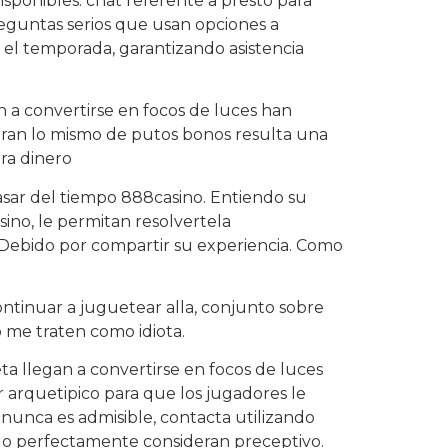
sponibles: chat referente a presto para
reguntas serios que usan opciones a
de el temporada, garantizando asistencia
 a convertirse en focos de luces han
zaran lo mismo de putos bonos resulta una
era dinero
sar del tiempo 888casino. Entiendo su
ino, le permitan resolvertela
Debido por compartir su experiencia. Como
ntinuar a juguetear alla, conjunto sobre
o me traten como idiota.
ta llegan a convertirse en focos de luces
 arquetipico para que los jugadores le
nunca es admisible, contacta utilizando
e lo perfectamente consideran preceptivo.