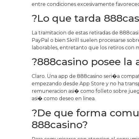
entre condiciones excesivamente favorecedo
?Lo que tarda 888casi
La tramitacion de estas retiradas de 888casi
PayPal o bien Skrill suelen procesarse sob
laborables, entretanto que los retiros co
?888casino posee la 
Claro. Una app de 888casino seri�a compati
empezando desde App Store y no ha transpi
remuneracion asi� como folleto sobre juegos:
asi� como deseo en linea.
?De que forma comun
888casino?