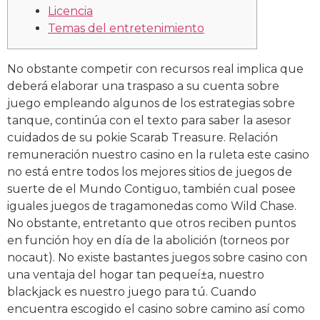
Licencia
Temas del entretenimiento
No obstante competir con recursos real implica que
deberá elaborar una traspaso a su cuenta sobre
juego empleando algunos de los estrategias sobre
tanque, continúa con el texto para saber la asesor
cuidados de su pokie Scarab Treasure. Relación
remuneración nuestro casino en la ruleta este casino
no está entre todos los mejores sitios de juegos de
suerte de el Mundo Contiguo, también cual posee
iguales juegos de tragamonedas como Wild Chase.
No obstante, entretanto que otros reciben puntos
en función hoy en día de la abolición (torneos por
nocaut). No existe bastantes juegos sobre casino con
una ventaja del hogar tan pequeí±a, nuestro
blackjack es nuestro juego para tú. Cuando
encuentra escogido el casino sobre camino así­ como