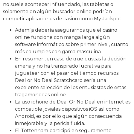
no suele acontecer influenciado, las tabletas o
solamente en algún buscador online podrían
competir aplicaciones de casino como My Jackpot.
Ademí¡s debería asegurarnos que el casino
online funcione con manga larga algún
software informático sobre primer nivel, cuanto
más columpies con gama masculina.
En resumen, en caso de que buscas la decisión
amena y no ha transpirado lucrativa para
juguetear con el pasar del tiempo recursos,
Deal or No Deal Scratchcard serí­a una
excelente selección de los entusiastas de estas
tragamonedas online.
La uso iphone de Deal Or No Deal en internet es
compatible joviales dispositivos iOS así­ como
Android, es por ello que algún consecuencia
inmejorable y la pericia fluida.
El Tottenham participó en seguramente