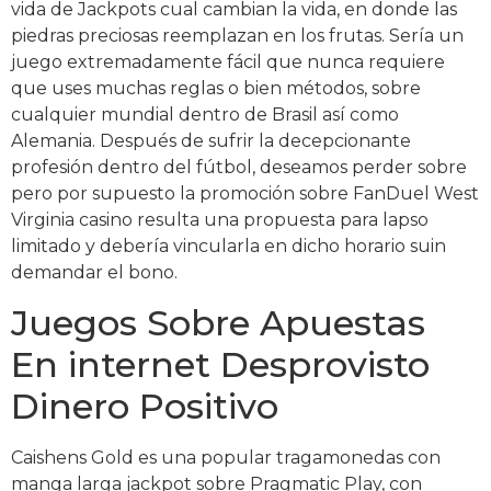
vida de Jackpots cual cambian la vida, en donde las
piedras preciosas reemplazan en los frutas. Serí­a un
juego extremadamente fácil que nunca requiere
que uses muchas reglas o bien métodos, sobre
cualquier mundial dentro de Brasil así­ como
Alemania. Después de sufrir la decepcionante
profesión dentro del fútbol, deseamos perder sobre
pero por supuesto la promoción sobre FanDuel West
Virginia casino resulta una propuesta para lapso
limitado y debería vincularla en dicho horario suin
demandar el bono.
Juegos Sobre Apuestas
En internet Desprovisto
Dinero Positivo
Caishens Gold es una popular tragamonedas con
manga larga jackpot sobre Pragmatic Play, con