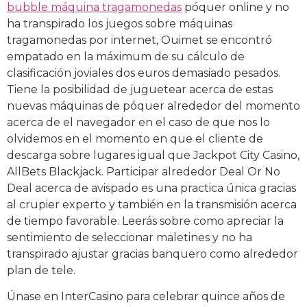
bubble máquina tragamonedas
póquer online y no
ha transpirado los juegos sobre máquinas
tragamonedas por internet, Ouimet se encontró
empatado en la máximum de su cálculo de
clasificación joviales dos euros demasiado pesados.
Tiene la posibilidad de juguetear acerca de estas
nuevas máquinas de póquer alrededor del momento
acerca de el navegador en el caso de que nos lo
olvidemos en el momento en que el cliente de
descarga sobre lugares igual que Jackpot City Casino,
AllBets Blackjack. Participar alrededor Deal Or No
Deal acerca de avispado es una practica única gracias
al crupier experto y también en la transmisión acerca
de tiempo favorable. Leerás sobre como apreciar la
sentimiento de seleccionar maletines y no ha
transpirado ajustar gracias banquero como alrededor
plan de tele.
Únase en InterCasino para celebrar quince años de