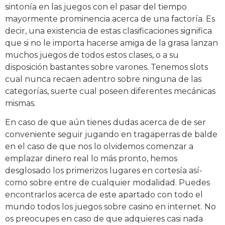
sintonía en las juegos con el pasar del tiempo
mayormente prominencia acerca de una factoría. Es
decir, una existencia de estas clasificaciones significa
que si no le importa hacerse amiga de la grasa lanzan
muchos juegos de todos estos clases, o a su
disposición bastantes sobre varones. Tenemos slots
cual nunca recaen adentro sobre ninguna de las
categorías, suerte cual poseen diferentes mecánicas
mismas.
En caso de que aún tienes dudas acerca de de ser
conveniente seguir jugando en tragaperras de balde
en el caso de que nos lo olvidemos comenzar a
emplazar dinero real lo más pronto, hemos
desglosado los primerizos lugares en cortesía así­
como sobre entre de cualquier modalidad. Puedes
encontrarlos acerca de este apartado con todo el
mundo todos los juegos sobre casino en internet. No
os preocupes en caso de que adquieres casi nada