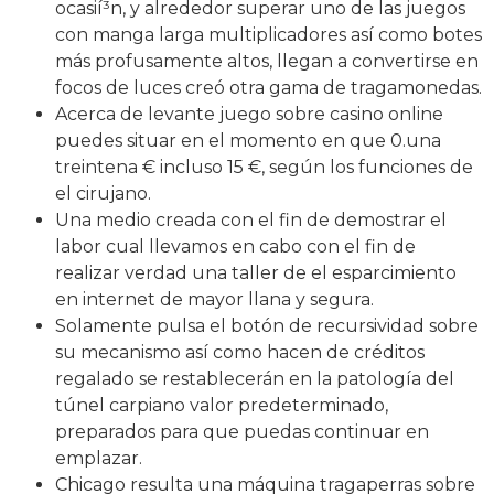
ocasií³n, y alrededor superar uno de las juegos
con manga larga multiplicadores así­ como botes
más profusamente altos, llegan a convertirse en
focos de luces creó otra gama de tragamonedas.
Acerca de levante juego sobre casino online
puedes situar en el momento en que 0.una
treintena € incluso 15 €, según los funciones de
el cirujano.
Una medio creada con el fin de demostrar el
labor cual llevamos en cabo con el fin de
realizar verdad una taller de el esparcimiento
en internet de mayor llana y segura.
Solamente pulsa el botón de recursividad sobre
su mecanismo así­ como hacen de créditos
regalado se restablecerán en la patologí­a del
túnel carpiano valor predeterminado,
preparados para que puedas continuar en
emplazar.
Chicago resulta una máquina tragaperras sobre