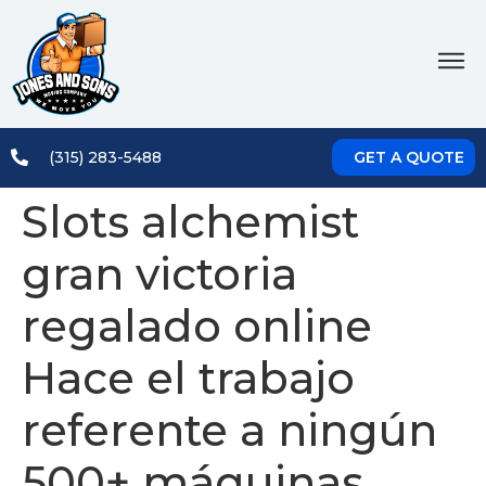
(315) 283-5488
GET A QUOTE
Slots alchemist
gran victoria
regalado online
Hace el trabajo
referente a ningún
500+ máquinas