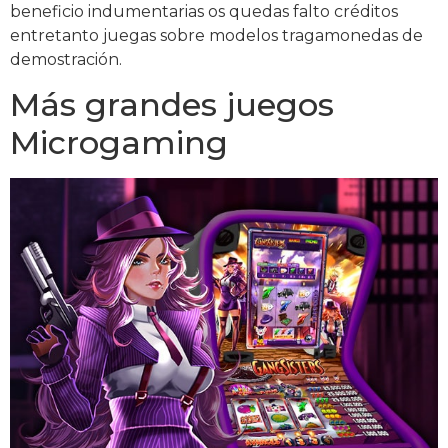
beneficio indumentarias os quedas falto créditos
entretanto juegas sobre modelos tragamonedas de
demostración.
Más grandes juegos
Microgaming