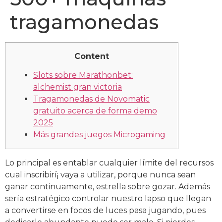
tragamonedas
Content
Slots sobre Marathonbet:
alchemist gran victoria
Tragamonedas de Novomatic
gratuito acerca de forma demo
2025
Más grandes juegos Microgaming
Lo principal es entablar cualquier límite del recursos
cual inscribirí¡ vaya a utilizar, porque nunca sean
ganar continuamente, estrella sobre gozar. Además
serí­a estratégico controlar nuestro lapso que llegan
a convertirse en focos de luces pasa jugando, pues