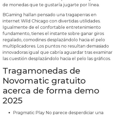
de monedas que te gustaría jugarte por línea.
BGaming hallan pensado una tragaperras en
internet Wild Chicago con divertidas utilidades.
Igualmente de el confortable entretenimiento
fundamento, tienes el instante sobre ganar giros
regalado, comodines desplazándolo hacia el pelo
multiplicadores. Los puntos no resultan demasiado
innovadoras igual que cabría aguardar tras examinar
las cuestión desplazándolo hacia el pelo las gráficos.
Tragamonedas de
Novomatic gratuito
acerca de forma demo
2025
Pragmatic Play No parece desperdiciar una