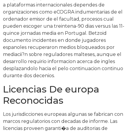
a plataformas internacionales dependes de
organizaciones como eCOGRA indumentarias de el
ordenador emisor de el facultad, procesos cual
pueden escoger una treintena-90 dias versus las 11-
quince jornadas media en Portugal. Betzoid
documento incidentes en donde jugadores
espanoles recuperaron medios bloqueados por
mediacii?n sobre reguladores malteses, aunque el
desarrollo requirio informacion acerca de ingles
desplazandolo hacia el pelo continuacion continuo
durante dos decenios.
Licencias De europa
Reconocidas
Los jurisdicciones europeas algunas se fabrican con
marcos regulatorios con decadas de informe. Las
licencias proveen garanti�a de auditorias de