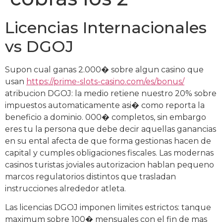
Licencias Internacionales
vs DGOJ
Supon cual ganas 2.000� sobre algun casino que
usan
https://prime-slots-casino.com/es/bonus/
atribucion DGOJ: la medio retiene nuestro 20% sobre
impuestos automaticamente asi� como reporta la
beneficio a dominio. 000� completos, sin embargo
eres tu la persona que debe decir aquellas ganancias
en su ental afecta de que forma gestionas hacen de
capital y cumples obligaciones fiscales. Las modernas
casinos turistas joviales autorizacion hablan pequeno
marcos regulatorios distintos que trasladan
instrucciones alrededor atleta.
Las licencias DGOJ imponen limites estrictos: tanque
maximum sobre 100� mensuales con el fin de mas