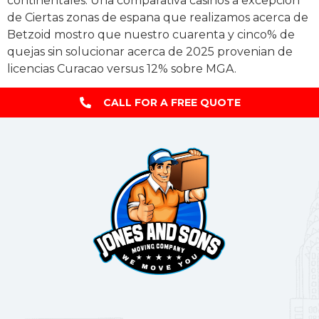
continentales. Una comparativa casinos a excepcion
de Ciertas zonas de espana que realizamos acerca de
Betzoid mostro que nuestro cuarenta y cinco% de
quejas sin solucionar acerca de 2025 provenian de
licencias Curacao versus 12% sobre MGA.
CALL FOR A FREE QUOTE