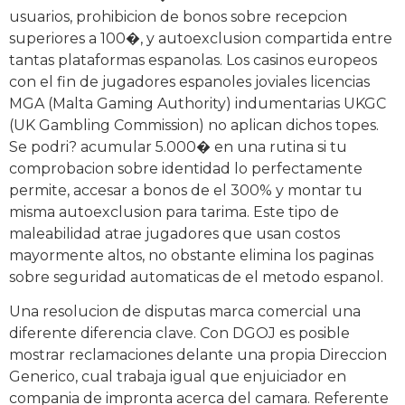
usuarios, prohibicion de bonos sobre recepcion
superiores a 100�, y autoexclusion compartida entre
tantas plataformas espanolas. Los casinos europeos
con el fin de jugadores espanoles joviales licencias
MGA (Malta Gaming Authority) indumentarias UKGC
(UK Gambling Commission) no aplican dichos topes.
Se podri? acumular 5.000� en una rutina si tu
comprobacion sobre identidad lo perfectamente
permite, accesar a bonos de el 300% y montar tu
misma autoexclusion para tarima. Este tipo de
maleabilidad atrae jugadores que usan costos
mayormente altos, no obstante elimina los paginas
sobre seguridad automaticas de el metodo espanol.
Una resolucion de disputas marca comercial una
diferente diferencia clave. Con DGOJ es posible
mostrar reclamaciones delante una propia Direccion
Generico, cual trabaja igual que enjuiciador en
compania de impronta acerca del camara. Referente