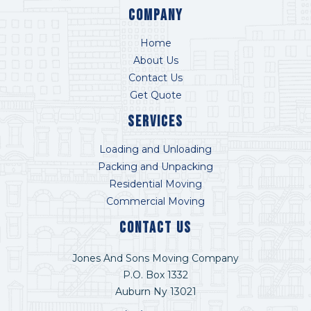
COMPANY
Home
About Us
Contact Us
Get Quote
Services
Loading and Unloading
Packing and Unpacking
Residential Moving
Commercial Moving
Contact US
Jones And Sons Moving Company
P.O. Box 1332
Auburn Ny 13021