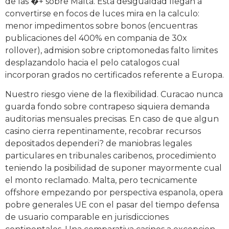
de las �+ sobre Malta. Esta desigualdad llegan a
convertirse en focos de luces mira en la calculo:
menor impedimentos sobre bonos (encuentras
publicaciones del 400% en compania de 30x
rollover), admision sobre criptomonedas falto limites
desplazandolo hacia el pelo catalogos cual
incorporan grados no certificados referente a Europa.
Nuestro riesgo viene de la flexibilidad. Curacao nunca
guarda fondo sobre contrapeso siquiera demanda
auditorias mensuales precisas. En caso de que algun
casino cierra repentinamente, recobrar recursos
depositados dependeri? de maniobras legales
particulares en tribunales caribenos, procedimiento
teniendo la posibilidad de suponer mayormente cual
el monto reclamado. Malta, pero tecnicamente
offshore empezando por perspectiva espanola, opera
pobre generales UE con el pasar del tiempo defensa
de usuario comparable en jurisdicciones