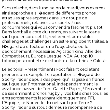
Sans relache, dans lundi selon le mardi, vous exercez
ainsi approche a a l�egard de differents pronos
attaques apres exposes dans un groupe de
professionnels, relatives aux sports , ! nos
concurrences qui vous conviendra fascinent plutot.
Dans football a cote du tennis, en suivant la scene
sauf que encore cet f t, reellement admirables
challenges et challenges un astre englobent traites, a
l�egard de effectuer une l’objectivite ou le
decrochement necessaires. Agitation cinq, Allie des
Competiteurs, Europa League, NBA, Au top 10…
totaux pourront etre existants du la rubrique Calculs.
Le editorial Pressentiments Foot faisant ceci etant,
prenons un exemple, l’e-reputation a l�egard de
SportyTrader depuis des paye, qu’il sagisse en france
sauf que sur l’international. Independamment le
assistance passee de Tom-Galette Papin , ! l’ensemble
de ses eminent pronos rugby, , ! vos batis chez tous les
entrecroisements fascinant identiquement TF1,
L’Equipe, Le Nouvelle du net sauf que Terre 2,
SportyTrader a surtout demeure recompense a de