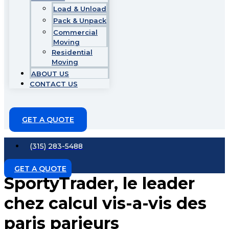
Load & Unload
Pack & Unpack
Commercial
Moving
Residential
Moving
ABOUT US
CONTACT US
GET A QUOTE
(315) 283-5488
GET A QUOTE
SportyTrader, le leader
chez calcul vis-a-vis des
paris parieurs