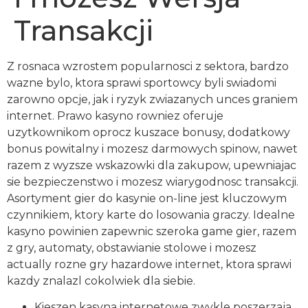
Transakcji
Z rosnaca wzrostem popularnosci z sektora, bardzo
wazne bylo, ktora sprawi sportowcy byli swiadomi
zarowno opcje, jak i ryzyk zwiazanych unces graniem
internet. Prawo kasyno rowniez oferuje
uzytkownikom oprocz kuszace bonusy, dodatkowy
bonus powitalny i mozesz darmowych spinow, nawet
razem z wyzsze wskazowki dla zakupow, upewniajac
sie bezpieczenstwo i mozesz wiarygodnosc transakcji.
Asortyment gier do kasynie on-line jest kluczowym
czynnikiem, ktory karte do losowania graczy. Idealne
kasyno powinien zapewnic szeroka game gier, razem
z gry, automaty, obstawianie stolowe i mozesz
actually rozne gry hazardowe internet, ktora sprawi
kazdy znalazl cokolwiek dla siebie.
Kieszen kasyna internetowe zwykle poszerzaja