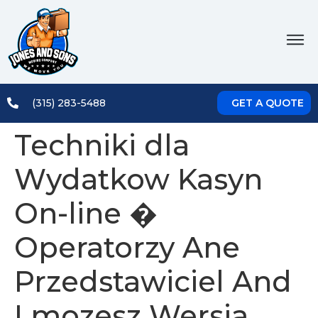
(315) 283-5488
GET A QUOTE
Techniki dla
Wydatkow Kasyn
On-line �
Operatorzy Ane
Przedstawiciel And
I mozesz Wersja