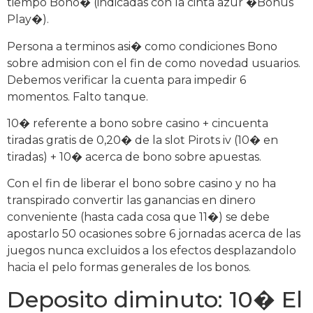
tiempo Bono� (indicadas con la cinta azur �Bonus
Play�).
Persona a terminos asi� como condiciones Bono
sobre admision con el fin de como novedad usuarios.
Debemos verificar la cuenta para impedir 6
momentos. Falto tanque.
10� referente a bono sobre casino + cincuenta
tiradas gratis de 0,20� de la slot Pirots iv (10� en
tiradas) + 10� acerca de bono sobre apuestas.
Con el fin de liberar el bono sobre casino y no ha
transpirado convertir las ganancias en dinero
conveniente (hasta cada cosa que 11�) se debe
apostarlo 50 ocasiones sobre 6 jornadas acerca de las
juegos nunca excluidos a los efectos desplazandolo
hacia el pelo formas generales de los bonos.
Deposito diminuto: 10� El