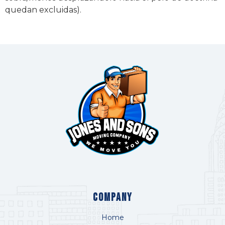
quedan excluidas).
COMPANY
Home