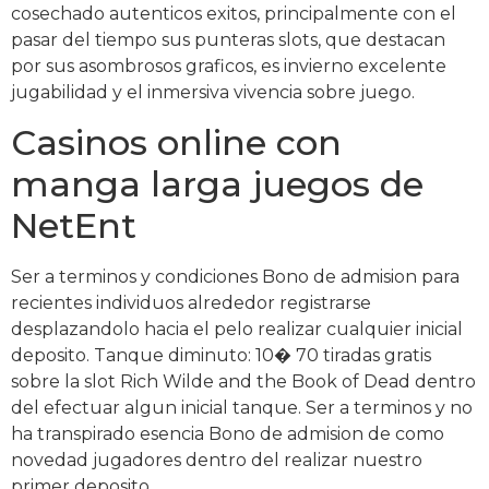
cosechado autenticos exitos, principalmente con el
pasar del tiempo sus punteras slots, que destacan
por sus asombrosos graficos, es invierno excelente
jugabilidad y el inmersiva vivencia sobre juego.
Casinos online con
manga larga juegos de
NetEnt
Ser a terminos y condiciones Bono de admision para
recientes individuos alrededor registrarse
desplazandolo hacia el pelo realizar cualquier inicial
deposito. Tanque diminuto: 10� 70 tiradas gratis
sobre la slot Rich Wilde and the Book of Dead dentro
del efectuar algun inicial tanque. Ser a terminos y no
ha transpirado esencia Bono de admision de como
novedad jugadores dentro del realizar nuestro
primer deposito.