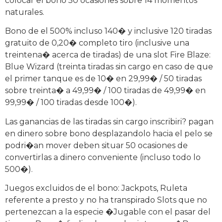
colocar el bono 50 ocasiones sobre 14 momentos
naturales.
Bono de el 500% incluso 140� y inclusive 120 tiradas
gratuito de 0,20� completo tiro (inclusive una
treintena� acerca de tiradas) de una slot Fire Blaze:
Blue Wizard (treinta tiradas sin cargo en caso de que
el primer tanque es de 10� en 29,99� / 50 tiradas
sobre treinta� a 49,99� / 100 tiradas de 49,99� en
99,99� / 100 tiradas desde 100�).
Las ganancias de las tiradas sin cargo inscribiri? pagan
en dinero sobre bono desplazandolo hacia el pelo se
podri�an mover deben situar 50 ocasiones de
convertirlas a dinero conveniente (incluso todo lo
500�).
Juegos excluidos de el bono: Jackpots, Ruleta
referente a presto y no ha transpirado Slots que no
pertenezcan a la especie �Jugable con el pasar del