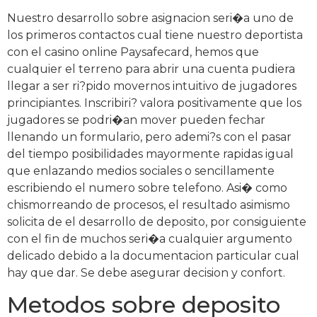
Nuestro desarrollo sobre asignacion seri�a uno de
los primeros contactos cual tiene nuestro deportista
con el casino online Paysafecard, hemos que
cualquier el terreno para abrir una cuenta pudiera
llegar a ser ri?pido movernos intuitivo de jugadores
principiantes. Inscribiri? valora positivamente que los
jugadores se podri�an mover pueden fechar
llenando un formulario, pero ademi?s con el pasar
del tiempo posibilidades mayormente rapidas igual
que enlazando medios sociales o sencillamente
escribiendo el numero sobre telefono. Asi� como
chismorreando de procesos, el resultado asimismo
solicita de el desarrollo de deposito, por consiguiente
con el fin de muchos seri�a cualquier argumento
delicado debido a la documentacion particular cual
hay que dar. Se debe asegurar decision y confort.
Metodos sobre deposito