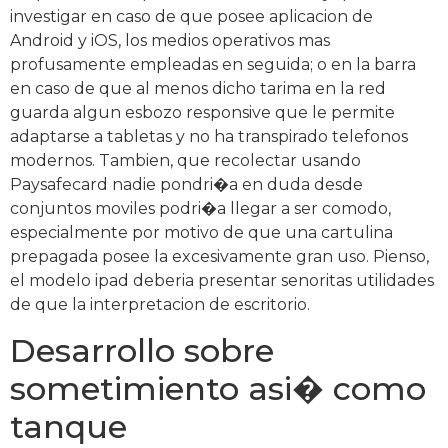
investigar en caso de que posee aplicacion de
Android y iOS, los medios operativos mas
profusamente empleadas en seguida; o en la barra
en caso de que al menos dicho tarima en la red
guarda algun esbozo responsive que le permite
adaptarse a tabletas y no ha transpirado telefonos
modernos. Tambien, que recolectar usando
Paysafecard nadie pondri�a en duda desde
conjuntos moviles podri�a llegar a ser comodo,
especialmente por motivo de que una cartulina
prepagada posee la excesivamente gran uso. Pienso,
el modelo ipad deberia presentar senoritas utilidades
de que la interpretacion de escritorio.
Desarrollo sobre
sometimiento asi� como
tanque