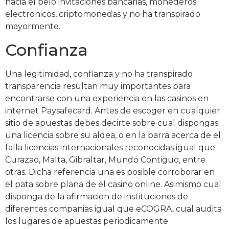
hacia el pelo invitaciones bancarias, monederos
electronicos, criptomonedas y no ha transpirado
mayormente.
Confianza
Una legitimidad, confianza y no ha transpirado
transparencia resultan muy importantes para
encontrarse con una experiencia en las casinos en
internet Paysafecard. Antes de escoger en cualquier
sitio de apuestas debes decirte sobre cual dispongas
una licencia sobre su aldea, o en la barra acerca de el
falla licencias internacionales reconocidas igual que:
Curazao, Malta, Gibraltar, Mundo Contiguo, entre
otras. Dicha referencia una es posible corroborar en
el pata sobre plana de el casino online. Asimismo cual
disponga de la afirmacion de instituciones de
diferentes companias igual que eCOGRA, cual audita
los lugares de apuestas periodicamente