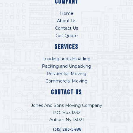
COMPANY
Home
About Us
Contact Us
Get Quote
Services
Loading and Unloading
Packing and Unpacking
Residential Moving
Commercial Moving
Contact US
Jones And Sons Moving Company
P.O. Box 1332
Auburn Ny 13021
(315) 283-5488