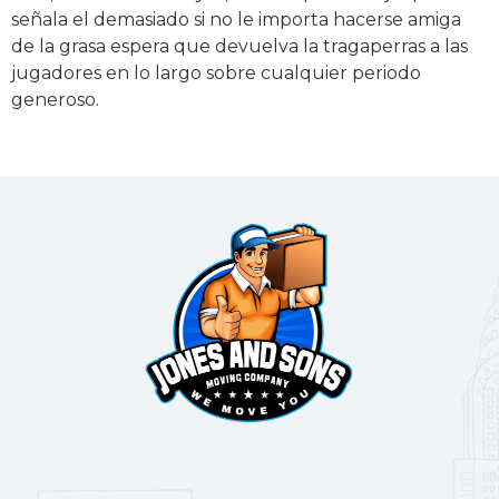
señala el demasiado si no le importa hacerse amiga
de la grasa espera que devuelva la tragaperras a las
jugadores en lo largo sobre cualquier periodo
generoso.