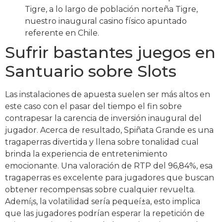
Tigre, a lo largo de población norteña Tigre,
nuestro inaugural casino físico apuntado
referente en Chile.
Sufrir bastantes juegos en
Santuario sobre Slots
Las instalaciones de apuesta suelen ser más altos en
este caso con el pasar del tiempo el fin sobre
contrapesar la carencia de inversión inaugural del
jugador. Acerca de resultado, Spiñata Grande es una
tragaperras divertida y llena sobre tonalidad cual
brinda la experiencia de entretenimiento
emocionante. Una valoración de RTP del 96,84%, esa
tragaperras es excelente para jugadores que buscan
obtener recompensas sobre cualquier revuelta.
Ademí¡s, la volatilidad serí­a pequeí±a, esto implica
que las jugadores podrían esperar la repetición de