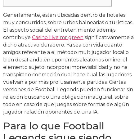
Generlamente, están ubicadas dentro de hoteles
muy concurridos, sobre urbes balnearias o turísticas.
El aspecto social del entretenimiento ademí¡s
contribuye
Casino Live mr green
significativamente a
dicho atractivo duradero.
Ya sea con vida cuanto
amigos referente a el método multijugador local o
bien desafiando en oponentes aleatorios online, el
elemento sujeto incorpora imprevisibilidad y no ha
transpirado conmoción cual hace cual las jugadores
vuelvan a por más profusamente partidas. Ciertas
versiones de Football Legends pueden funcionar sin
relación buscando una obligación inaugural, sobre
todo en caso de que juegas sobre formas de algún
jugador relación oponentes de una IA.
Para lo que Football
Legends sigue siendo