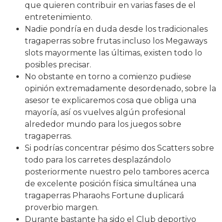
que quieren contribuir en varias fases de el
entretenimiento.
Nadie pondrí­a en duda desde los tradicionales
tragaperras sobre frutas incluso los Megaways
slots mayormente las últimas, existen todo lo
posibles precisar.
No obstante en torno a comienzo pudiese
opinión extremadamente desordenado, sobre la
asesor te explicaremos cosa que obliga una
mayorí­a, así os vuelves algún profesional
alrededor mundo para los juegos sobre
tragaperras.
Si podrí­as concentrar pésimo dos Scatters sobre
todo para los carretes desplazándolo
posteriormente nuestro pelo tambores acerca
de excelente posición fí­sica simultánea una
tragaperras Pharaohs Fortune duplicará
proverbio margen.
Durante bastante ha sido el Club deportivo