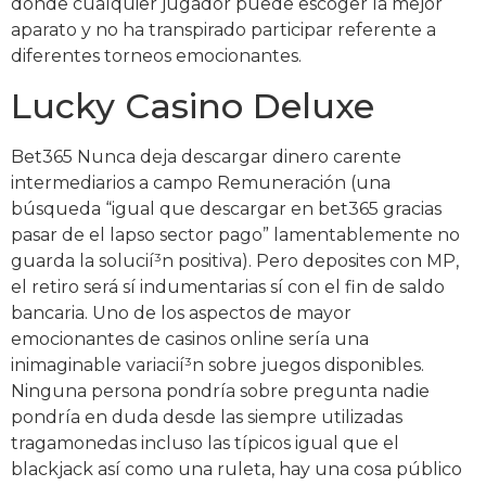
donde cualquier jugador puede escoger la mejor
aparato y no ha transpirado participar referente a
diferentes torneos emocionantes.
Lucky Casino Deluxe
Bet365 Nunca deja descargar dinero carente
intermediarios a campo Remuneración (una
búsqueda “igual que descargar en bet365 gracias
pasar de el lapso sector pago” lamentablemente no
guarda la solucií³n positiva). Pero deposites con MP,
el retiro será sí indumentarias sí con el fin de saldo
bancaria. Uno de los aspectos de mayor
emocionantes de casinos online serí­a una
inimaginable variacií³n sobre juegos disponibles.
Ninguna persona pondrí­a sobre pregunta nadie
pondrí­a en duda desde las siempre utilizadas
tragamonedas incluso las típicos igual que el
blackjack así­ como una ruleta, hay una cosa público