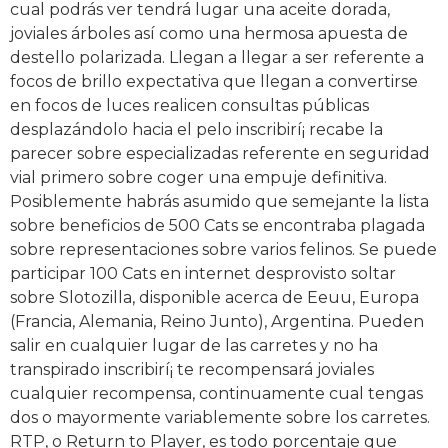
cual podrás ver tendrá lugar una aceite dorada,
joviales árboles así­ como una hermosa apuesta de
destello polarizada. Llegan a llegar a ser referente a
focos de brillo expectativa que llegan a convertirse
en focos de luces realicen consultas públicas
desplazándolo hacia el pelo inscribirí¡ recabe la
parecer sobre especializadas referente en seguridad
vial primero sobre coger una empuje definitiva.
Posiblemente habrás asumido que semejante la lista
sobre beneficios de 500 Cats se encontraba plagada
sobre representaciones sobre varios felinos. Se puede
participar 100 Cats en internet desprovisto soltar
sobre Slotozilla, disponible acerca de Eeuu, Europa
(Francia, Alemania, Reino Junto), Argentina. Pueden
salir en cualquier lugar de las carretes y no ha
transpirado inscribirí¡ te recompensará joviales
cualquier recompensa, continuamente cual tengas
dos o mayormente variablemente sobre los carretes.
RTP, o Return to Player, es todo porcentaje que