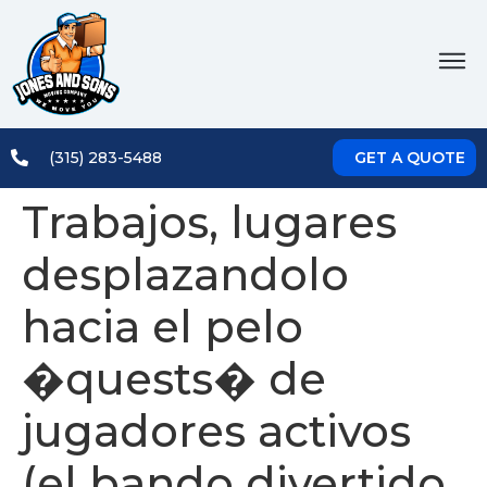
(315) 283-5488
GET A QUOTE
Trabajos, lugares
desplazandolo
hacia el pelo
�quests� de
jugadores activos
(el bando divertido