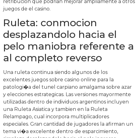
retribucion que podrian mejorar ampliamente a otros
juegos de el casino.
Ruleta: conmocion
desplazandolo hacia el
pelo maniobra referente a
al completo reverso
Una ruleta continua siendo algunos de los
excelentes juegos sobre casino online para la
patologi�a del tunel carpiano amalgama sobre azar
y elecciones estrategicas. Las versiones mayormente
utilizadas dentro de individuos argentinos incluyen
una Ruleta Asiatica y tambien en la Ruleta
Relampago, cual incorpora multiplicadores
especiales. Gran cantidad de jugadores la afirman un
tema vi�a excelente dentro de esparcimiento,