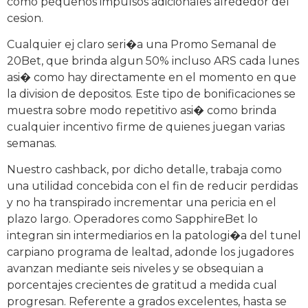
como pequenos impulsos adicionales alrededor del
cesion.
Cualquier ej claro seri�a una Promo Semanal de
20Bet, que brinda algun 50% incluso ARS cada lunes
asi� como hay directamente en el momento en que
la division de depositos. Este tipo de bonificaciones se
muestra sobre modo repetitivo asi� como brinda
cualquier incentivo firme de quienes juegan varias
semanas.
Nuestro cashback, por dicho detalle, trabaja como
una utilidad concebida con el fin de reducir perdidas
y no ha transpirado incrementar una pericia en el
plazo largo. Operadores como SapphireBet lo
integran sin intermediarios en la patologi�a del tunel
carpiano programa de lealtad, adonde los jugadores
avanzan mediante seis niveles y se obsequian a
porcentajes crecientes de gratitud a medida cual
progresan. Referente a grados excelentes, hasta se