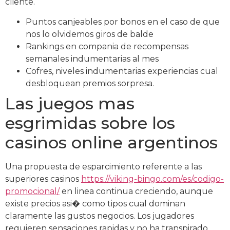
cliente.
Puntos canjeables por bonos en el caso de que
nos lo olvidemos giros de balde
Rankings en compania de recompensas
semanales indumentarias al mes
Cofres, niveles indumentarias experiencias cual
desbloquean premios sorpresa.
Las juegos mas
esgrimidas sobre los
casinos online argentinos
Una propuesta de esparcimiento referente a las
superiores casinos
https://viking-bingo.com/es/codigo-
promocional/
en linea continua creciendo, aunque
existe precios asi� como tipos cual dominan
claramente las gustos negocios. Los jugadores
requieren sensaciones rapidas y no ha transpirado