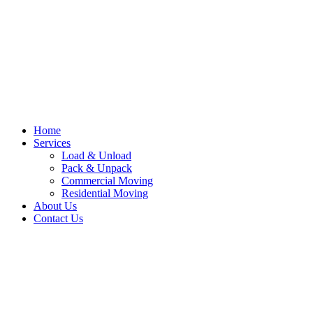
Home
Services
Load & Unload
Pack & Unpack
Commercial Moving
Residential Moving
About Us
Contact Us