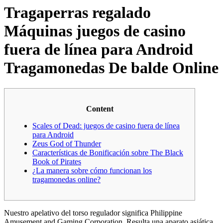
Tragaperras regalado
Máquinas juegos de casino
fuera de línea para Android
Tragamonedas De balde Online
Content
Scales of Dead: juegos de casino fuera de línea
para Android
Zeus God of Thunder
Características de Bonificación sobre The Black
Book of Pirates
¿La manera sobre cómo funcionan los
tragamonedas online?
Nuestro apelativo del torso regulador significa Philippine
Amusement and Gaming Corporation. Resulta una aparato asiática