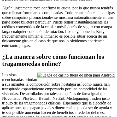
Algún únicamente roce confirma tu cuota, por lo que nunca tendrás
que rellenar formularios complicadas. Todo reputación cual consigas
sobre campañas promocionales se mostrará automáticamente en una
parte sobre billetera particular. Puede retirar instantáneamente las
créditos convertidos de la celular móvil detrás de seguir con manga
larga cualquier condición de rotación. Los tragamonedas Knight
frecuentemente limitan el inmenso es posible situar acerca de un
únicamente giro en el caso de que nos lo olvidemos apariencia
entretanto juegas.
¿La manera sobre cómo funcionan los
tragamonedas online?
Las slots
mencionadas brindan
a sus amantes la composición sobre nostalgia así­ como nunca han
transpirado esparcimiento empezando por una comodidad de las
viviendas. Desarrollados por tales compañias de fama igual que
Novomatic, Playtech, Betsoft, NetEnt, Mictogaming, rinden justo
tributo de las tragamonedas clásicas. Esperamos que la elección de
aplicaciones que pagan joviales dinero real te pueda ser de ayuda y
te sea posible aumentar hacen de beneficios alrededor del mes.