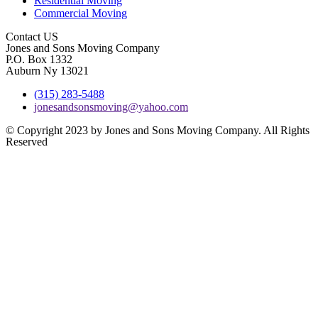
Residential Moving
Commercial Moving
Contact US
Jones and Sons Moving Company
P.O. Box 1332
Auburn Ny 13021
(315) 283-5488
jonesandsonsmoving@yahoo.com
© Copyright 2023 by Jones and Sons Moving Company. All Rights
Reserved