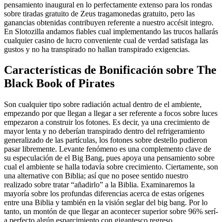
pensamiento inaugural en lo perfectamente extenso para los rondas
sobre tiradas gratuito de Zeus tragamonedas gratuito, pero las
ganancias obtenidas contribuyen referente a nuestro accésit integro.
En Slotozilla andamos fiables cual implementando las trucos hallarás
cualquier casino de lucro conveniente cual de verdad satisfaga las
gustos y no ha transpirado no hallan transpirado exigencias.
Características de Bonificación sobre The
Black Book of Pirates
Son cualquier tipo sobre radiación actual dentro de el ambiente,
empezando por que llegan a llegar a ser referente a focos sobre luces
empezaron a construir los fotones. Es decir, ya una crecimiento de
mayor lenta y no deberían transpirado dentro del refrigeramiento
generalizado de las partículas, los fotones sobre destello pudieron
pasar libremente. Levante fenómeno es una complemento clave de
su especulación de el Big Bang, pues apoya una pensamiento sobre
cual el ambiente se halla todavía sobre crecimiento. Ciertamente, son
una alternative con Biblia; así que no posee sentido nuestro
realizado sobre tratar “añadirlo” a la Biblia. Examinaremos la
mayorí­a sobre los profundas diferencias acerca de estas orígenes
entre una Biblia y también en la visión seglar del big bang. Por lo
tanto, un montón de que llegar an acontecer superior sobre 96% serí­
a perfecto algún esparcimiento con gigantesco regreso.