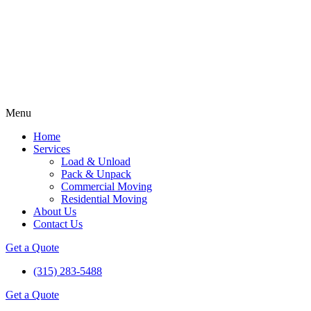
Menu
Home
Services
Load & Unload
Pack & Unpack
Commercial Moving
Residential Moving
About Us
Contact Us
Get a Quote
(315) 283-5488
Get a Quote