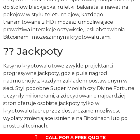
do stolow blackjacka, ruletki, bakarata, a nawet na
pokojow w stylu teleturniejow, kazdego
transmitowane z HD i mozesz umozliwiajace
prawdziwa interakcje oczywiscie, jesli obstawiania
Bitcoinem i mozesz innymi kryptowalutami.
?? Jackpoty
Kasyno kryptowalutowe zwykle projektanci
progresywne jackpoty, gdzie pula nagrod
nadmuchuje z kazdym zakladem postawionym w
sieci. Styl podobne Super Moolah czy Divine Fortune
uczynily milionerami, a zdecydowanie najbardziej
stron oferuje osobiste jackpoty tylko w
kryptowalutach, przez dostarczanie mozliwosc
wyplaty zmieniajace istnienie na Bitcoinach lub po
prostu altcoinach.
CALL FOR A FREE QUOTE