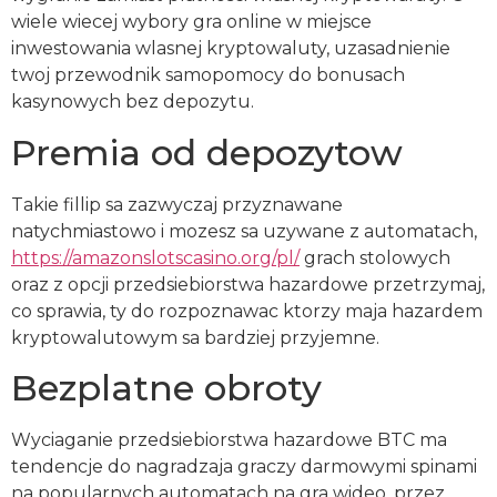
wiele wiecej wybory gra online w miejsce
inwestowania wlasnej kryptowaluty, uzasadnienie
twoj przewodnik samopomocy do bonusach
kasynowych bez depozytu.
Premia od depozytow
Takie fillip sa zazwyczaj przyznawane
natychmiastowo i mozesz sa uzywane z automatach,
https://amazonslotscasino.org/pl/
grach stolowych
oraz z opcji przedsiebiorstwa hazardowe przetrzymaj,
co sprawia, ty do rozpoznawac ktorzy maja hazardem
kryptowalutowym sa bardziej przyjemne.
Bezplatne obroty
Wyciaganie przedsiebiorstwa hazardowe BTC ma
tendencje do nagradzaja graczy darmowymi spinami
na popularnych automatach na gra wideo, przez