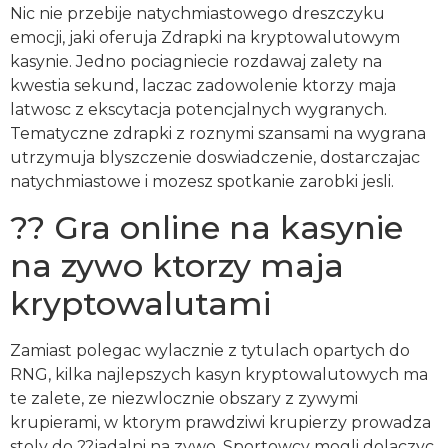
Nic nie przebije natychmiastowego dreszczyku
emocji, jaki oferuja Zdrapki na kryptowalutowym
kasynie. Jedno pociagniecie rozdawaj zalety na
kwestia sekund, laczac zadowolenie ktorzy maja
latwosc z ekscytacja potencjalnych wygranych.
Tematyczne zdrapki z roznymi szansami na wygrana
utrzymuja blyszczenie doswiadczenie, dostarczajac
natychmiastowe i mozesz spotkanie zarobki jesli.
?? Gra online na kasynie
na zywo ktorzy maja
kryptowalutami
Zamiast polegac wylacznie z tytulach opartych do
RNG, kilka najlepszych kasyn kryptowalutowych ma
te zalete, ze niezwlocznie obszary z zywymi
krupierami, w ktorym prawdziwi krupierzy prowadza
stoly do ??jadalni na zywo. Sportowcy mogli dolaczyc