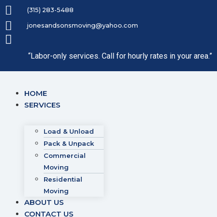
Skip
(315) 283-5488
to
jonesandsonsmoving@yahoo.com
content
“Labor-only services. Call for hourly rates in your area.”
HOME
SERVICES
Load & Unload
Pack & Unpack
Commercial
Moving
Residential
Moving
ABOUT US
CONTACT US