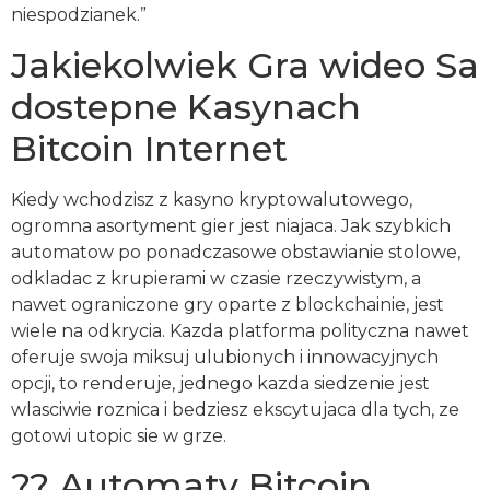
niespodzianek.”
Jakiekolwiek Gra wideo Sa
dostepne Kasynach
Bitcoin Internet
Kiedy wchodzisz z kasyno kryptowalutowego,
ogromna asortyment gier jest niajaca. Jak szybkich
automatow po ponadczasowe obstawianie stolowe,
odkladac z krupierami w czasie rzeczywistym, a
nawet ograniczone gry oparte z blockchainie, jest
wiele na odkrycia. Kazda platforma polityczna nawet
oferuje swoja miksuj ulubionych i innowacyjnych
opcji, to renderuje, jednego kazda siedzenie jest
wlasciwie roznica i bedziesz ekscytujaca dla tych, ze
gotowi utopic sie w grze.
?? Automaty Bitcoin