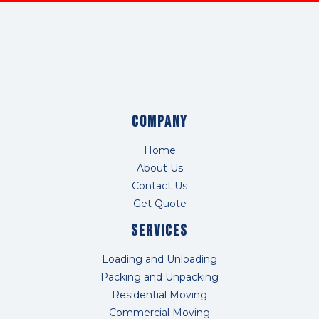
COMPANY
Home
About Us
Contact Us
Get Quote
Services
Loading and Unloading
Packing and Unpacking
Residential Moving
Commercial Moving