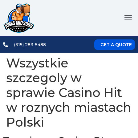
(315) 283-5488
GET A QUOTE
Wszystkie
szczegoly w
sprawie Casino Hit
w roznych miastach
Polski