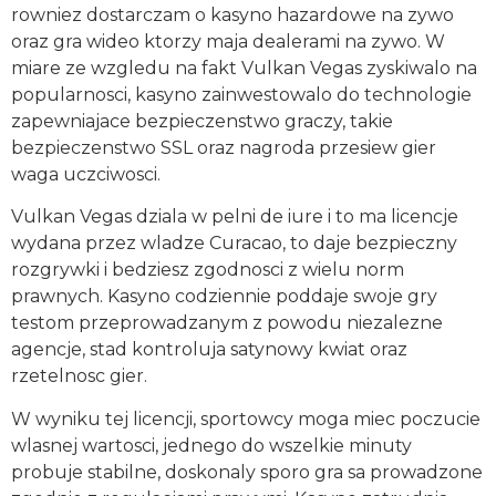
rowniez dostarczam o kasyno hazardowe na zywo
oraz gra wideo ktorzy maja dealerami na zywo. W
miare ze wzgledu na fakt Vulkan Vegas zyskiwalo na
popularnosci, kasyno zainwestowalo do technologie
zapewniajace bezpieczenstwo graczy, takie
bezpieczenstwo SSL oraz nagroda przesiew gier
waga uczciwosci.
Vulkan Vegas dziala w pelni de iure i to ma licencje
wydana przez wladze Curacao, to daje bezpieczny
rozgrywki i bedziesz zgodnosci z wielu norm
prawnych. Kasyno codziennie poddaje swoje gry
testom przeprowadzanym z powodu niezalezne
agencje, stad kontroluja satynowy kwiat oraz
rzetelnosc gier.
W wyniku tej licencji, sportowcy moga miec poczucie
wlasnej wartosci, jednego do wszelkie minuty
probuje stabilne, doskonaly sporo gra sa prowadzone