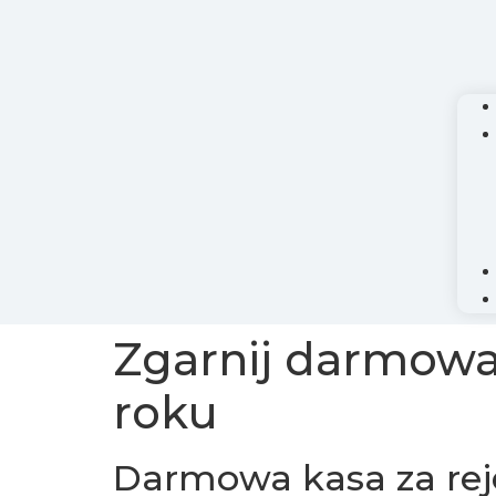
Zgarnij darmowa 
roku
Darmowa kasa za rej