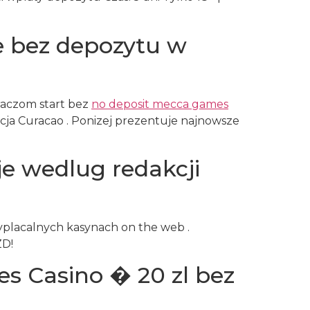
e bez depozytu w
raczom start bez
no deposit mecca games
cja Curacao . Ponizej prezentuje najnowsze
je wedlug redakcji
yplacalnych kasynach on the web .
ZD!
s Casino � 20 zl bez