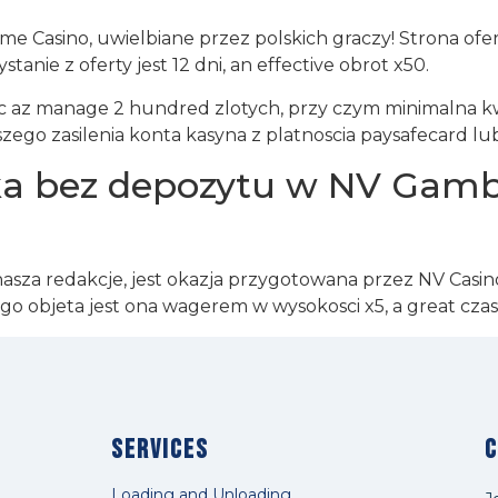
Time Casino, uwielbiane przez polskich graczy! Strona of
anie z oferty jest 12 dni, an effective obrot x50.
 az manage 2 hundred zlotych, przy czym minimalna kwo
go zasilenia konta kasyna z platnoscia paysafecard l
 bez depozytu w NV Gambl
za redakcje, jest okazja przygotowana przez NV Casi
o objeta jest ona wagerem w wysokosci x5, a great czas 
Services
C
Loading and Unloading