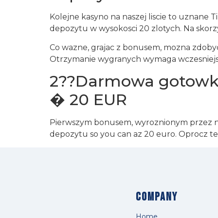
Kolejne kasyno na naszej liscie to uznane 
depozytu w wysokosci 20 zlotych. Na skorzyst
Co wazne, grajac z bonusem, mozna zdobyc
Otrzymanie wygranych wymaga wczesniejsze
2??Darmowa gotowka
� 20 EUR
Pierwszym bonusem, wyroznionym przez nas
depozytu so you can az 20 euro. Oprocz teg
COMPANY
Home