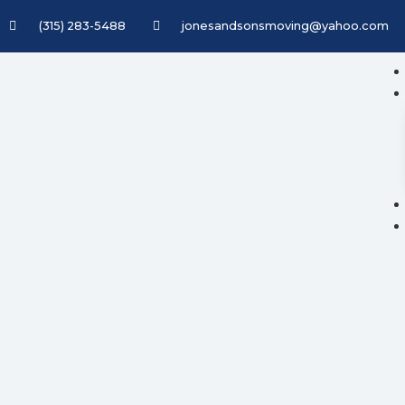
(315) 283-5488
jonesandsonsmoving@yahoo.com