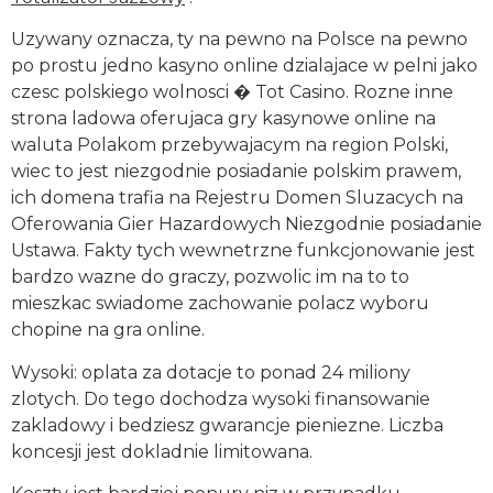
Uzywany oznacza, ty na pewno na Polsce na pewno
po prostu jedno kasyno online dzialajace w pelni jako
czesc polskiego wolnosci � Tot Casino. Rozne inne
strona ladowa oferujaca gry kasynowe online na
waluta Polakom przebywajacym na region Polski,
wiec to jest niezgodnie posiadanie polskim prawem,
ich domena trafia na Rejestru Domen Sluzacych na
Oferowania Gier Hazardowych Niezgodnie posiadanie
Ustawa. Fakty tych wewnetrzne funkcjonowanie jest
bardzo wazne do graczy, pozwolic im na to to
mieszkac swiadome zachowanie polacz wyboru
chopine na gra online.
Wysoki: oplata za dotacje to ponad 24 miliony
zlotych. Do tego dochodza wysoki finansowanie
zakladowy i bedziesz gwarancje pieniezne. Liczba
koncesji jest dokladnie limitowana.