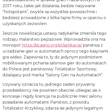
2017 roku, takie-jak dzialania, bedzie nazywane
“hotspotami”, zwykle sa wszystkie powszechne i
bedziesz prowadzone z kilka tajne firmy w oparciu o
uzyskanych zezwolen.
Jeszcze nowelizacja ustawy radykalnie zmienila tego
rodzaju malarstwo pejzazowe. Wprowadzila ona ma
monopol
https://sicasino.org/pl/aplikacja/
panstwa z
urzadzanie gier w automatach oprocz tego kasynami
gra wideo. Zapewnia to, ty do jedynym podmiotem
nobilitowanym pchania salonow gier do automatach
do Polsce jest panstwowy Totalizator Sportowy,
dzialajacy pod marka “Salony Gier na Automatach”.
Uzywany oznacza to, jednego zaden prywatny
przedsiebiorcy nie powinien obecnie ubiegac sie o
koncesje i nigdy licencja na publicznie miec salonu
posiadanie automatami. Panstwo, z powodu
Totalizator Krzykliwy, zdarza sie jedynym legalnym