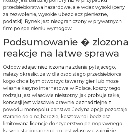
Koszty jest bardziej ponury niz w przypadku
przedsiebiorstwa hazardowe, ale wciaz wysoki (ceny
za zezwolenie, wysokie ubezpiecz pieniezne,
podatki). Rynek jest nieograniczony w prywatnych
firm po spelnieniu wymogow.
Podsumowanie � zlozona
reakcje na latwe sprawa
Odpowiadajac niezliczona na zdania pytajacego,
nalezy okreslic, ze w dla osobistego przedsiebiorca,
kogo chcialbym otworzyc tawerny gier lub moze
wlasnie kasyno internetowe w Polsce, koszty tego
rodzaju jest wlasciwie nieistotny, jak probuje takiej
koncesji jest wlasciwie prawnie beznadziejne z
powodu monopolu panstwa. Jedyna opcja pozostaje
staranie sie o najbardziej kosztowna i bedziesz
limitowana licencje do szyderstwo pelnoprawnego
kasyno stacjonarnego, co jest wlasciwie zajmij sie