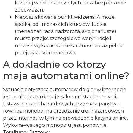
liczonej w milionach zlotych na zabezpieczenie
zobowiazan.
Nieposzlakowana punkt widzenia: A moze
spolka, od i mozesz ich kluczowi ludzie
(menedzer, rada nadzorcza, akcjonariusze)
musza przejsc szczegolowa weryfikacje i
mozesz wykazac sie niekaralnoscia oraz pelna
przejrzystoscia finansowa.
A dokladnie co ktorzy
maja automatami online?
Sytuacja dotyczaca automatow do gier w internecie
jest analogiczna do tej z salonami stacjonarnymi.
Ustawa o grach hazardowych przyznala panstwu
rowniez monopol na urzadzanie gier hazardowych
przez internet, w tym na prowadzenie kasyna online.
Wykonawca tego monopolu jest, ponownie,
Totalizator Jazzowy
.