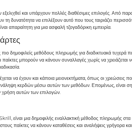
 εξελιχθεί και υπάρχουν πολλές διαθέσιμες επιλογές. Από παρ
ν τη δυνατότητα να επιλέξουν αυτό που τους ταιριάζει περισσότ
ίναι απαραίτητη για μια ασφαλή τζογαδόρικη εμπειρία.
κάρτες
ις πιο δημοφιλείς μεθόδους πληρωμής για διαδικτυακά τυχερά π
ι παίκτες μπορούν να κάνουν συναλλαγές χωρίς να χρειάζεται
ιαδικασία.
δέχεται να έχουν και κάποια μειονεκτήματα, όπως οι χρεώσεις π
 ανάληψη κερδών μέσω αυτών των μεθόδων. Επομένως, είναι σημα
ν χρήση αυτών των επιλογών.
krill, είναι μια δημοφιλής εναλλακτική μέθοδος πληρωμής στα δ
στους παίκτες να κάνουν καταθέσεις και αναλήψεις γρήγορα και