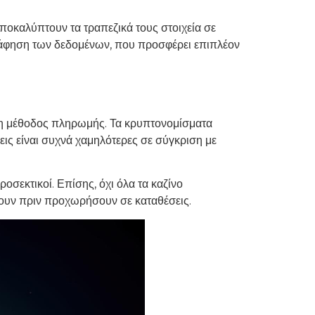
ποκαλύπτουν τα τραπεζικά τους στοιχεία σε
ράφηση των δεδομένων, που προσφέρει επιπλέον
ενη μέθοδος πληρωμής. Τα κρυπτονομίσματα
εις είναι συχνά χαμηλότερες σε σύγκριση με
οσεκτικοί. Επίσης, όχι όλα τα καζίνο
έγουν πριν προχωρήσουν σε καταθέσεις.