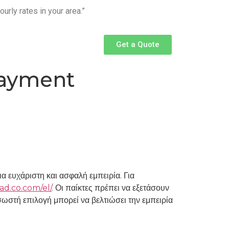
ourly rates in your area.”
Get a Quote
Payment
α ευχάριστη και ασφαλή εμπειρία. Για
ad.co.com/el/
. Οι παίκτες πρέπει να εξετάσουν
ωστή επιλογή μπορεί να βελτιώσει την εμπειρία