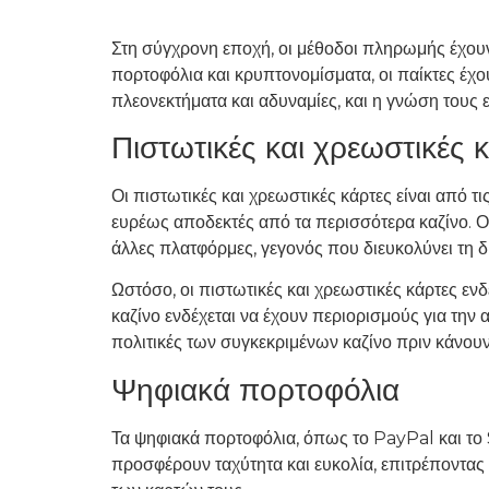
Στη σύγχρονη εποχή, οι μέθοδοι πληρωμής έχουν
πορτοφόλια και κρυπτονομίσματα, οι παίκτες έχου
πλεονεκτήματα και αδυναμίες, και η γνώση τους ε
Πιστωτικές και χρεωστικές 
Οι πιστωτικές και χρεωστικές κάρτες είναι από τ
ευρέως αποδεκτές από τα περισσότερα καζίνο. Ο
άλλες πλατφόρμες, γεγονός που διευκολύνει τη δ
Ωστόσο, οι πιστωτικές και χρεωστικές κάρτες εν
καζίνο ενδέχεται να έχουν περιορισμούς για την
πολιτικές των συγκεκριμένων καζίνο πριν κάνου
Ψηφιακά πορτοφόλια
Τα ψηφιακά πορτοφόλια, όπως το PayPal και το S
προσφέρουν ταχύτητα και ευκολία, επιτρέποντας 