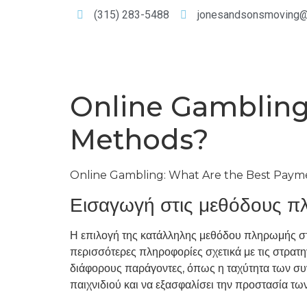
(315) 283-5488
jonesandsonsmoving
Online Gambling
Methods?
Online Gambling: What Are the Best Pay
Εισαγωγή στις μεθόδους 
Η επιλογή της κατάλληλης μεθόδου πληρωμής στα δ
περισσότερες πληροφορίες σχετικά με τις στρατηγ
διάφορους παράγοντες, όπως η ταχύτητα των συν
παιχνιδιού και να εξασφαλίσει την προστασία τω